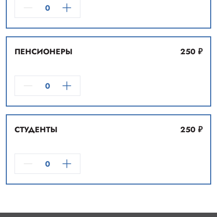
обоза возможно только для посетителей от 8 лет.
Посещение Художественной галереи не входит в стоимость
данного билета.
ПЕНСИОНЕРЫ
250
₽
СТУДЕНТЫ
250
₽