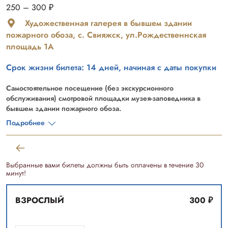
250
– 300
₽
Художественная галерея в бывшем здании
пожарного обоза, с. Свияжск, ул.Рождественнская
площадь 1А
Срок жизни билета: 14 дней, начиная с даты покупки
Самостоятельное посещение (без экскурсионного
обслуживания) смотровой площадки музея-заповедника в
бывшем здании пожарного обоза.
Понедельник 09.00-18.00
Подробнее
Вторник 09.00-18.00
Среда 09.00-18.00
Четверг 09.00-18.00
Пятница 09.00-18.00
Выбранные вами билеты должны быть оплачены в течение 30
Суббота 09.00-18.30
минут!
Воскресенье 09.00-18.00
ВЗРОСЛЫЙ
300
₽
Последняя среда каждого месяца – санитарный день.
Посещение смотровой площадки в бывшем здании пожарного